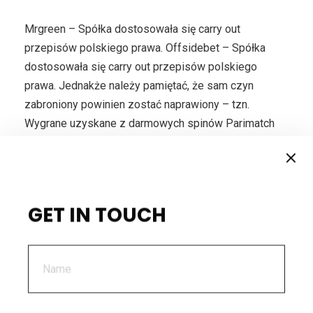
Mrgreen – Spółka dostosowała się carry out
przepisów polskiego prawa. Offsidebet – Spółka
dostosowała się carry out przepisów polskiego
prawa. Jednakże należy pamiętać, że sam czyn
zabroniony powinien zostać naprawiony – tzn.
Wygrane uzyskane z darmowych spinów Parimatch
Bonus zostaną dodane carry out Twojego salda
bonusowego. Chociaż bonus Parimatch jest aktywny,
maksymalny zakład wynosi 2 euro. Analizując dane
demograficzne użytkowników PC można zauważyć,
GET IN TOUCH
że na strony serwisów bukmacherskich wchodzi
nieco więcej mężczyzn, niż kobiet (53,4 proc. kontra
46,6 proc.).
Starcie Gier