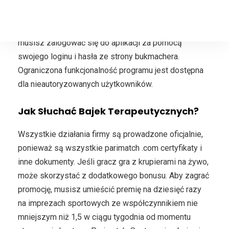
opcję zakładu za 1 kliknięcie i uproszczony system
dodawania wyników do kuponu. Aby połączyć się z
jedną z transmisji na żywo i obstawiać zakłady,
musisz zalogować się do aplikacji za pomocą
swojego loginu i hasła ze strony bukmachera.
Ograniczona funkcjonalność programu jest dostępna
dla nieautoryzowanych użytkowników.
Jak Słuchać Bajek Terapeutycznych?
Wszystkie działania firmy są prowadzone oficjalnie,
ponieważ są wszystkie parimatch .com certyfikaty i
inne dokumenty. Jeśli gracz gra z krupierami na żywo,
może skorzystać z dodatkowego bonusu. Aby zagrać
promocję, musisz umieścić premię na dziesięć razy
na imprezach sportowych ze współczynnikiem nie
mniejszym niż 1,5 w ciągu tygodnia od momentu