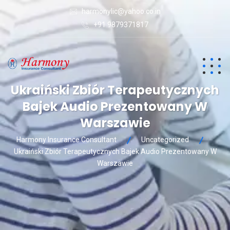
harmonylic@yahoo.co.in
+91 9879371817
Ukraiński Zbiór Terapeutycznych
Bajek Audio Prezentowany W
Warszawie
Harmony Insurance Consultant
Uncategorized
Ukraiński Zbiór Terapeutycznych Bajek Audio Prezentowany W
Warszawie