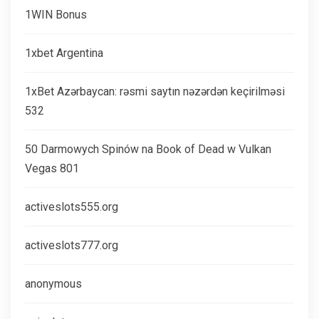
1WIN Bonus
1xbet Argentina
1xBet Azərbaycan: rəsmi saytın nəzərdən keçirilməsi
532
50 Darmowych Spinów na Book of Dead w Vulkan
Vegas 801
activeslots555.org
activeslots777.org
anonymous