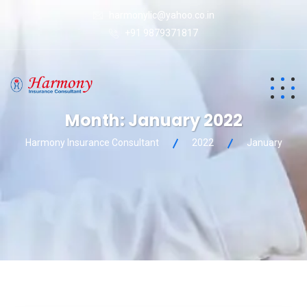
harmonylic@yahoo.co.in
+91 9879371817
Month:
January 2022
Harmony Insurance Consultant
2022
January