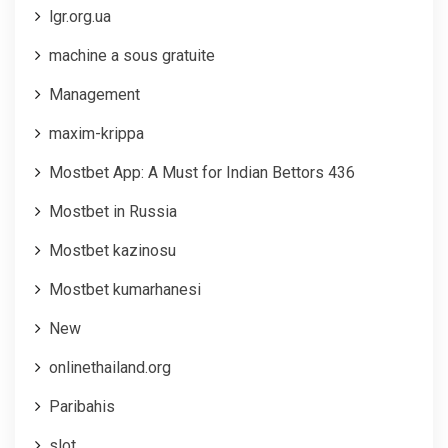
lgr.org.ua
machine a sous gratuite
Management
maxim-krippa
Mostbet App: A Must for Indian Bettors 436
Mostbet in Russia
Mostbet kazinosu
Mostbet kumarhanesi
New
onlinethailand.org
Paribahis
slot