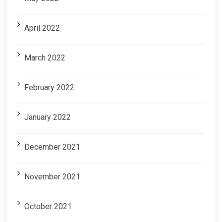
April 2022
March 2022
February 2022
January 2022
December 2021
November 2021
October 2021