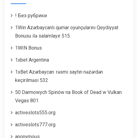
! Без рубрики
1Win Azərbaycanlı qumar oyunçularını Qeydiyyat
Bonusu ilə salamlayır 515
1WIN Bonus
1xbet Argentina
1xBet Azərbaycan: rəsmi saytın nəzərdən
keçirilməsi 532
50 Darmowych Spinów na Book of Dead w Vulkan
Vegas 801
activeslots555.org
activeslots777.org
anonymous