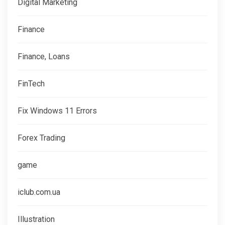
Digital Marketing
Finance
Finance, Loans
FinTech
Fix Windows 11 Errors
Forex Trading
game
iclub.com.ua
Illustration