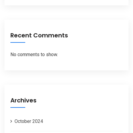
Recent Comments
No comments to show.
Archives
October 2024