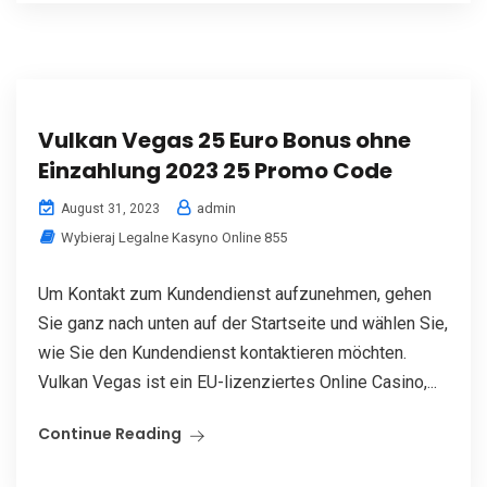
Vulkan Vegas 25 Euro Bonus ohne
Einzahlung 2023 25 Promo Code
admin
August 31, 2023
Wybieraj Legalne Kasyno Online 855
Um Kontakt zum Kundendienst aufzunehmen, gehen
Sie ganz nach unten auf der Startseite und wählen Sie,
wie Sie den Kundendienst kontaktieren möchten.
Vulkan Vegas ist ein EU-lizenziertes Online Casino,...
Continue Reading