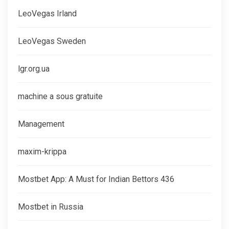
LeoVegas Irland
LeoVegas Sweden
lgr.org.ua
machine a sous gratuite
Management
maxim-krippa
Mostbet App: A Must for Indian Bettors 436
Mostbet in Russia