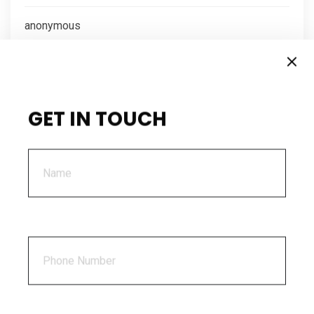
anonymous
asiasloty.org
automaty777.org
GET IN TOUCH
automaty999.org
blog
Bookkeeping
Business, Small Business
casino