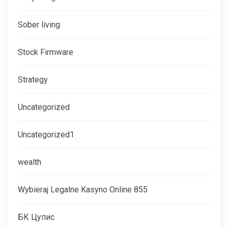
Sober living
Stock Firmware
Strategy
Uncategorized
Uncategorized1
wealth
Wybieraj Legalne Kasyno Online 855
БК Цупис