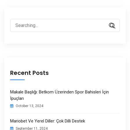
Search
for:
Recent Posts
Makale Başlığı: Betkom Üzerinden Spor Bahisleri İçin
İpuçları
October 13, 2024
Mariobet Ve Yerel Diller: Çok Dilli Destek
September 11, 2024