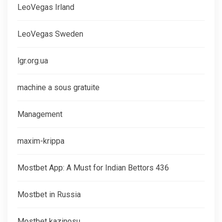
LeoVegas Irland
LeoVegas Sweden
lgr.org.ua
machine a sous gratuite
Management
maxim-krippa
Mostbet App: A Must for Indian Bettors 436
Mostbet in Russia
Mostbet kazinosu