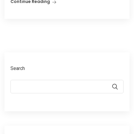
Continue Reading
Search