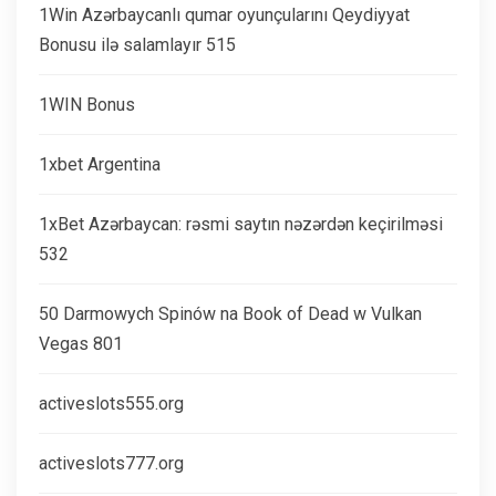
1Win Azərbaycanlı qumar oyunçularını Qeydiyyat
Bonusu ilə salamlayır 515
1WIN Bonus
1xbet Argentina
1xBet Azərbaycan: rəsmi saytın nəzərdən keçirilməsi
532
50 Darmowych Spinów na Book of Dead w Vulkan
Vegas 801
activeslots555.org
activeslots777.org