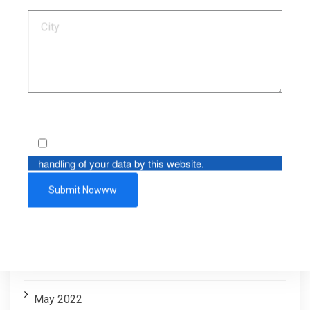
December 2022
November 2022
October 2022
September 2022
By using this form you agree with the storage and
handling of your data by this website.
August 2022
July 2022
June 2022
May 2022