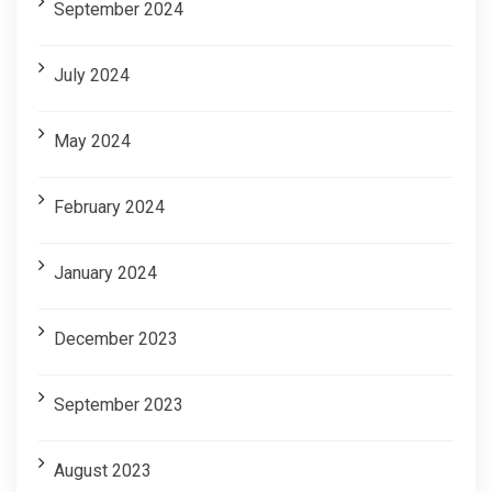
September 2024
July 2024
May 2024
February 2024
January 2024
December 2023
September 2023
August 2023