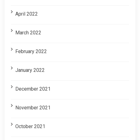
April 2022
March 2022
February 2022
January 2022
December 2021
November 2021
October 2021