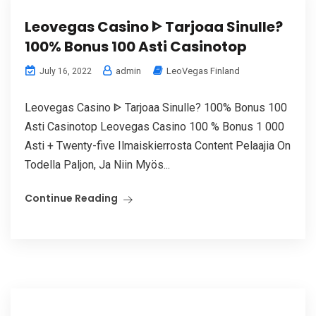
Leovegas Casino ᐈ Tarjoaa Sinulle?
100% Bonus 100 Asti Casinotop
admin
LeoVegas Finland
July 16, 2022
Leovegas Casino ᐈ Tarjoaa Sinulle? 100% Bonus 100
Asti Casinotop Leovegas Casino 100 % Bonus 1 000
Asti + Twenty-five Ilmaiskierrosta Content Pelaajia On
Todella Paljon, Ja Niin Myös...
Continue Reading