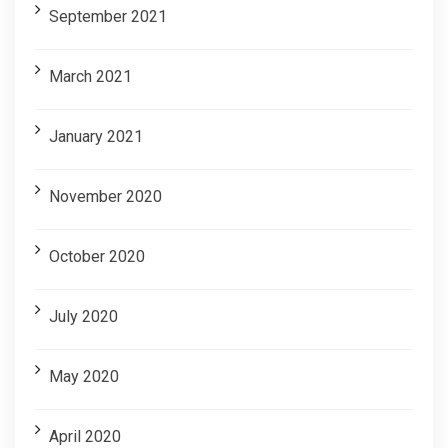
September 2021
March 2021
January 2021
November 2020
October 2020
July 2020
May 2020
April 2020