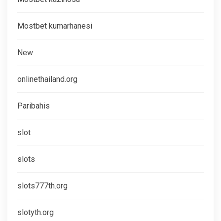
Mostbet kumarhanesi
New
onlinethailand.org
Paribahis
slot
slots
slots777th.org
slotyth.org