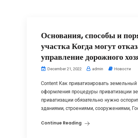
Основания, способы и пор
участка Когда могут отка
управление дорожного хоз
December 21, 2022
admin
Новости
Content Как приватизировать земельный
оформления процедуры приватизации зе
приватизации обязательно нужно оспори
зданиями, строениями, сооружениями, Го
Continue Reading