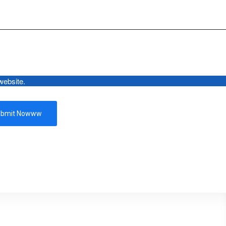
By using this form you agree with the storage and handling of your da
 website.