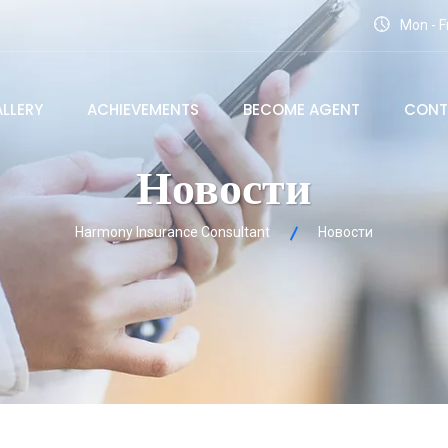
Mon - F
LLERY
ACHIEVEMENTS
BECOME AGENT
CONT
Новости
Harmony Insurance Consultant
Новости