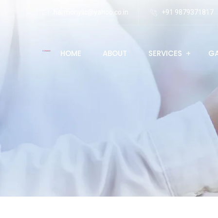
harmonylic@yahoo.co.in
+91 9879371817
HOME
ABOUT
SERVICES
GA