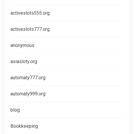
activeslots555.org
activeslots777.org
anonymous
asiasloty.org
automaty777.org
automaty999.org
blog
Bookkeeping