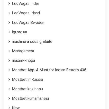
LeoVegas India
LeoVegas Irland
LeoVegas Sweden
lgr.org.ua
machine a sous gratuite
Management
maxim-krippa
Mostbet App: A Must for Indian Bettors 436
Mostbet in Russia
Mostbet kazinosu
Mostbet kumarhanesi
New