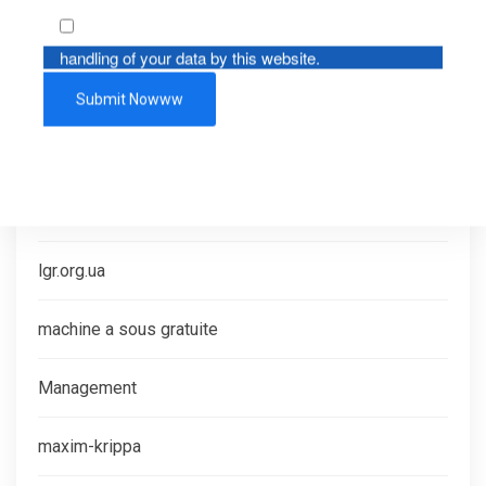
By using this form you agree with the storage and
LeoVegas Finland
handling of your data by this website.
LeoVegas India
LeoVegas Irland
LeoVegas Sweden
lgr.org.ua
machine a sous gratuite
Management
maxim-krippa