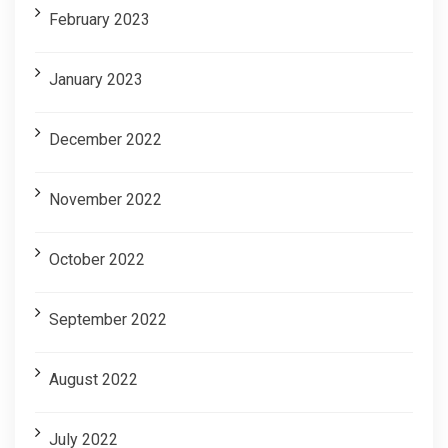
February 2023
January 2023
December 2022
November 2022
October 2022
September 2022
August 2022
July 2022