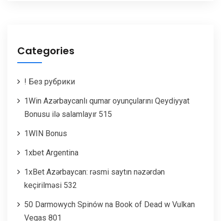
Categories
! Без рубрики
1Win Azərbaycanlı qumar oyunçularını Qeydiyyat
Bonusu ilə salamlayır 515
1WIN Bonus
1xbet Argentina
1xBet Azərbaycan: rəsmi saytın nəzərdən
keçirilməsi 532
50 Darmowych Spinów na Book of Dead w Vulkan
Vegas 801