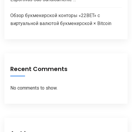
Обзор букмекерской конторы «22BET» с
виртуальной валютой букмекерской × Bitcoin
Recent Comments
No comments to show.