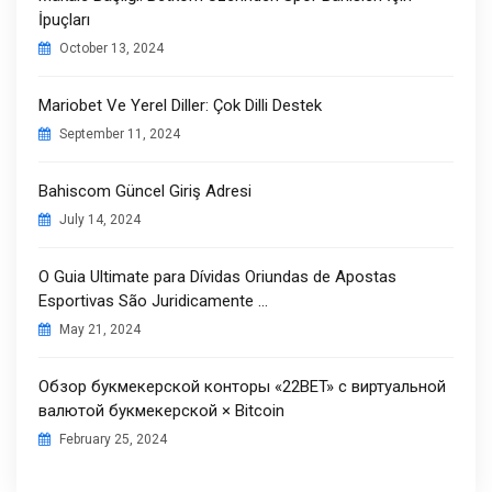
İpuçları
October 13, 2024
Mariobet Ve Yerel Diller: Çok Dilli Destek
September 11, 2024
Bahiscom Güncel Giriş Adresi
July 14, 2024
O Guia Ultimate para Dívidas Oriundas de Apostas
Esportivas São Juridicamente …
May 21, 2024
Обзор букмекерской конторы «22BET» с виртуальной
валютой букмекерской × Bitcoin
February 25, 2024