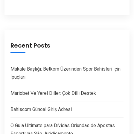
Recent Posts
Makale Başlığı: Betkom Üzerinden Spor Bahisleri İçin
İpuçları
Mariobet Ve Yerel Diller: Çok Dilli Destek
Bahiscom Güncel Giriş Adresi
O Guia Ultimate para Dívidas Oriundas de Apostas
Esportivas São Juridicamente …