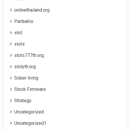
onlinethailand.org
Paribahis
slot
slots
slots777th.org
slotyth.org
Sober living
Stock Firmware
Strategy
Uncategorized
Uncategorized1