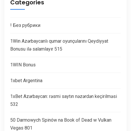
Categories
! Без рубрики
1Win Azərbaycanlı qumar oyunçularını Qeydiyyat
Bonusu ilə salamlayır 515
1WIN Bonus
1xbet Argentina
1xBet Azərbaycan: rəsmi saytın nəzərdən keçirilməsi
532
50 Darmowych Spinów na Book of Dead w Vulkan
Vegas 801