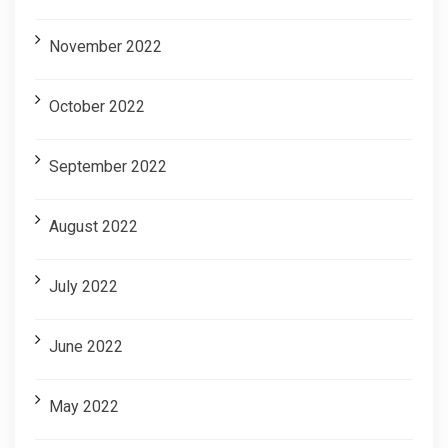
November 2022
October 2022
September 2022
August 2022
July 2022
June 2022
May 2022