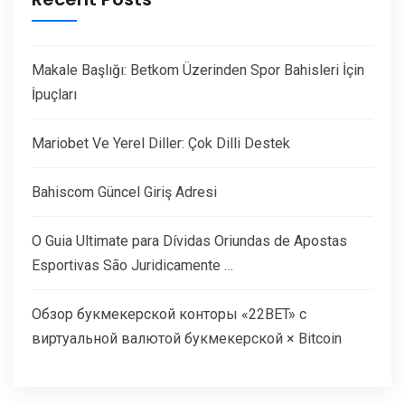
Makale Başlığı: Betkom Üzerinden Spor Bahisleri İçin
İpuçları
Mariobet Ve Yerel Diller: Çok Dilli Destek
Bahiscom Güncel Giriş Adresi
O Guia Ultimate para Dívidas Oriundas de Apostas
Esportivas São Juridicamente …
Обзор букмекерской конторы «22BET» с
виртуальной валютой букмекерской × Bitcoin