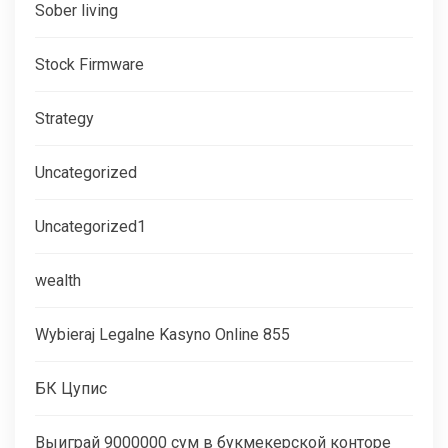
Sober living
Stock Firmware
Strategy
Uncategorized
Uncategorized1
wealth
Wybieraj Legalne Kasyno Online 855
БК Цупис
Выиграй 9000000 сум в букмекерской конторе