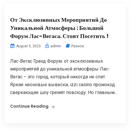
От Эксклюзивных Мероприятий До
Уникальной Атмосферы : Большой
Форум Лас-Вегаса. Стоит Посетить !
admin
Разное
August 5, 2023
Лас-Вегас Гранд Форум: от эксклюзивных
мероприятий до уникальной атмосферы Лас-
Вегас – это город, который никогда не спит.
Яркие неоновые вывески, izzi casino промокод
сверкающие шоу гремят повсюду. Но главным...
Continue Reading